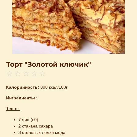
Торт "Золотой ключик"
☆
☆
☆
☆
☆
Калорийность:
398 ккал/100г
Ингредиенты :
Тесто :
7 яиц (с0)
2 стакана сахара
З столовых ложки мёда