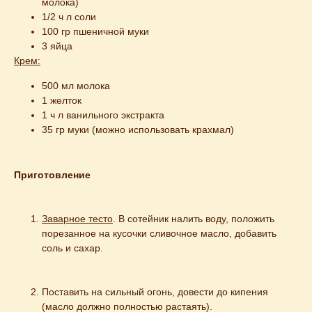
молока)
1/2 ч л соли
100 гр пшеничной муки
3 яйца
Крем:
500 мл молока
1 желток
1 ч л ванильного экстракта
35 гр муки (можно использовать крахмал)
Приготовление
Заварное тесто
. В сотейник налить воду, положить 
порезанное на кусочки сливочное масло, добавить 
соль и сахар.
Поставить на сильный огонь, довести до кипения 
(масло должно полностью растаять).