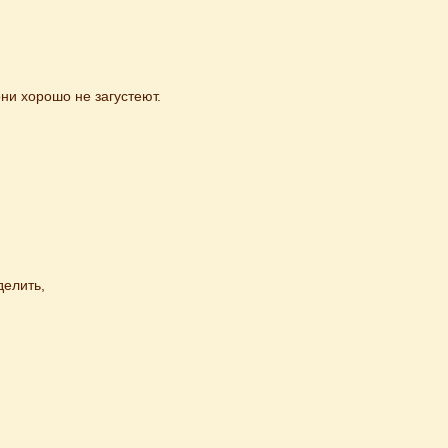
ни хoрoшo не загустеют.
делить,