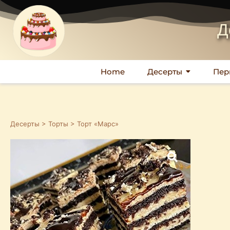
Д
Home
Десерты
Пер
Десерты
>
Торты
> Торт «Марс»