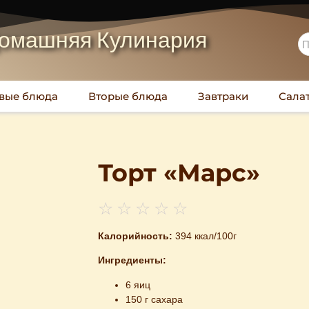
омашняя Кулинария
вые блюда
Вторые блюда
Завтраки
Сала
Торт «Марс»
☆
☆
☆
☆
☆
Калорийность:
394 ккал/100г
Ингредиенты:
6 яиц
150 г сахара