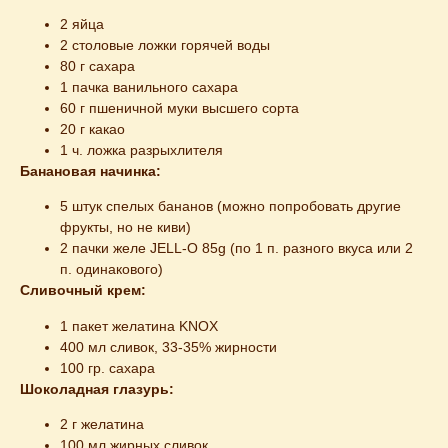
2 яйца
2 столовые ложки горячей воды
80 г сахара
1 пачка ванильного сахара
60 г пшеничной муки высшего сорта
20 г какао
1 ч. ложка разрыхлителя
Банановая начинка:
5 штук спелых бананов (можно попробовать другие
фрукты, но не киви)
2 пачки желе JELL-O 85g (по 1 п. разного вкуса или 2
п. одинакового)
Сливочный крем:
1 пакет желатина KNOX
400 мл сливок, 33-35% жирности
100 гр. сахара
Шоколадная глазурь:
2 г желатина
100 мл жирных сливок