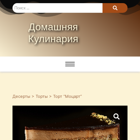
Домашняя
Кулинария
Десерты
>
Торты
> Торт “Моцарт”