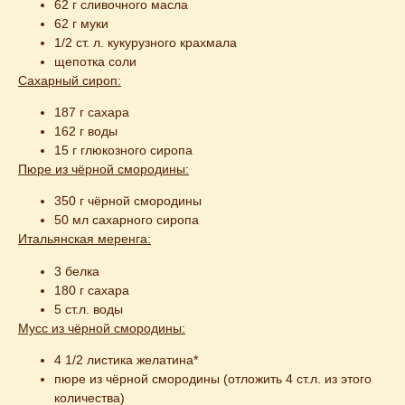
62 г сливочного масла
62 г муки
1/2 ст. л. кукурузного крахмала
щепотка соли
Сахарный сироп:
187 г сахара
162 г воды
15 г глюкозного сиропа
Пюре из чёрной смородины:
350 г чёрной смородины
50 мл сахарного сиропа
Итальянская меренга:
3 белка
180 г сахара
5 ст.л. воды
Мусс из чёрной смородины:
4 1/2 листика желатина*
пюре из чёрной смородины (отложить 4 ст.л. из этого
количества)