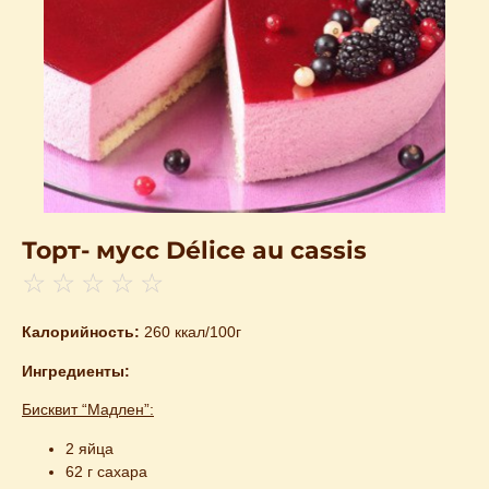
Торт- мусс Délice au cassis
☆
☆
☆
☆
☆
Калорийность:
260 ккал/100г
Ингредиенты:
Бисквит “Мадлен”:
2 яйца
62 г сахара