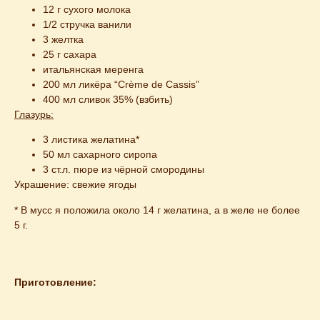
12 г сухого молока
1/2 стручка ванили
3 желтка
25 г сахара
итальянская меренга
200 мл ликёра “Crème de Cassis”
400 мл сливок 35% (взбить)
Глазурь:
3 листика желатина*
50 мл сахарного сиропа
3 ст.л. пюре из чёрной смородины
Украшение: свежие ягоды
* В мусс я положила около 14 г желатина, а в желе не более
5 г.
Приготовление: