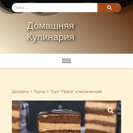
Домашняя
Кулинария
Десерты
>
Торты
> Торт “Прага” классический