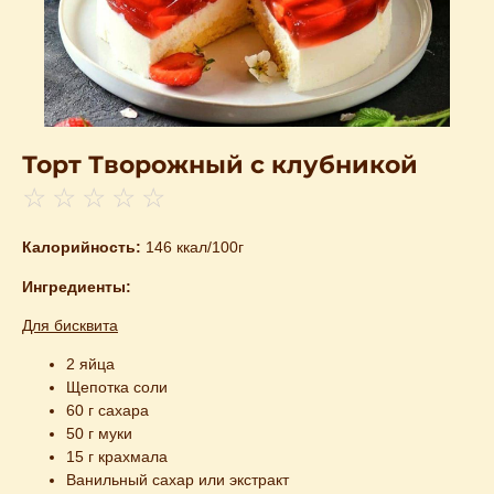
Торт Творожный с клубникой
☆
☆
☆
☆
☆
Калорийность:
146 ккал/100г
Ингредиенты:
Для бисквита
2 яйца
Щепотка соли
60 г сахара
50 г муки
15 г крахмала
Ванильный сахар или экстракт