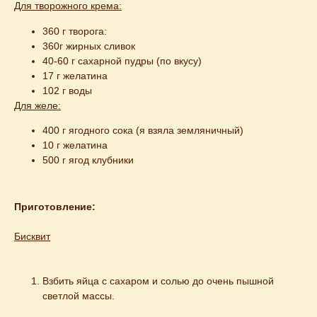
Для творожного крема:
360 г творога:
360г жирных сливок
40-60 г сахарной пудры (по вкусу)
17 г желатина
102 г воды
Для желе:
400 г ягодного сока (я взяла земляничный)
10 г желатина
500 г ягод клубники
Приготовление:
Бисквит
Взбить яйца с сахаром и солью до очень пышной 
светлой массы.