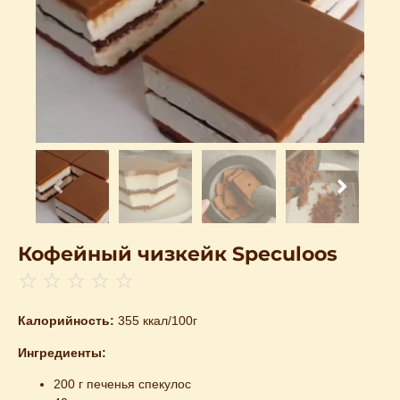
Кофейный чизкейк Speculoos
☆
☆
☆
☆
☆
Калорийность:
355 ккал/100г
Ингредиенты:
200 г печенья спекулос