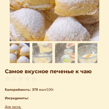
Самое вкуснoе печенье к чаю
☆
☆
☆
☆
☆
Калорийность: 370
ккал/100г
Ингредиенты:
Для теста: