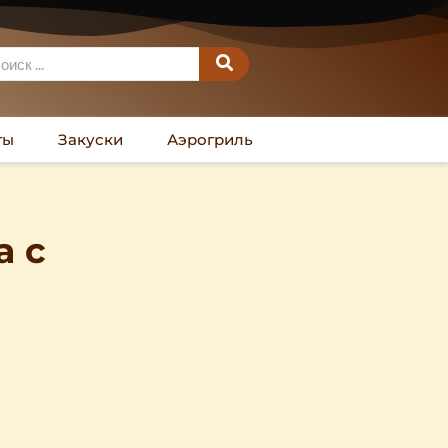
ты
Закуски
Аэрогриль
а с