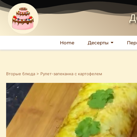
Д
Home
Десерты
Пер
Вторые блюда
> Рулет-запеканка с картофелем