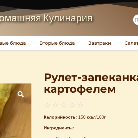
омашняя Кулинария
вые блюда
Вторые блюда
Завтраки
Сала
Рулет-запеканк
картофелем
☆
☆
☆
☆
☆
Калорийность:
150 ккал/100г
Ингредиенты: